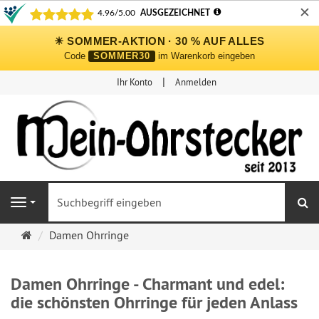
✕
☀ SOMMER-AKTION · 30 % AUF ALLES
Code
SOMMER30
im Warenkorb eingeben
Ihr Konto
Anmelden
S
Navigation
Ohrringe
Damen Ohrringe
Ohrstecker
Onlineshop
Damen Ohrringe - Charmant und edel:
die schönsten Ohrringe für jeden Anlass