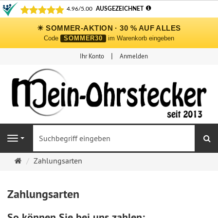
☀ SOMMER-AKTION · 30 % AUF ALLES
Code
SOMMER30
im Warenkorb eingeben
Ihr Konto
Anmelden
S
Navigation
Ohrringe
Zahlungsarten
Ohrstecker
Onlineshop
Zahlungsarten
So können Sie bei uns zahlen: