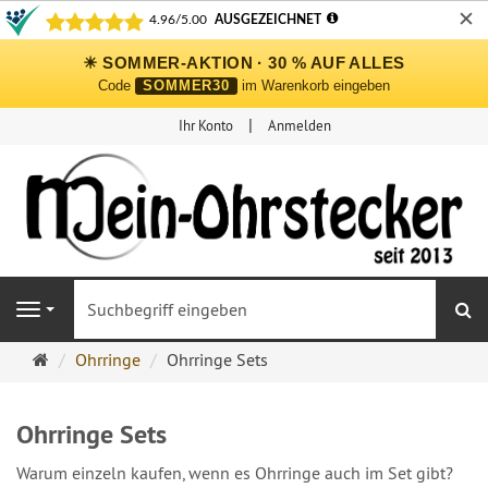
✕
☀ SOMMER-AKTION · 30 % AUF ALLES
Code
SOMMER30
im Warenkorb eingeben
Ihr Konto
Anmelden
S
Navigation
Ohrringe
Ohrringe
Ohrringe Sets
Ohrstecker
Onlineshop
Ohrringe Sets
Warum einzeln kaufen, wenn es Ohrringe auch im Set gibt?