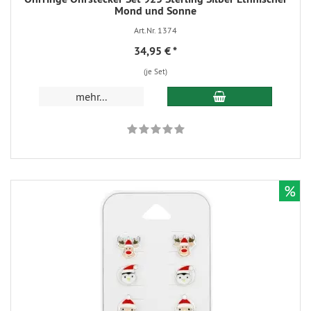
Mond und Sonne
Art.Nr. 1374
34,95 €
*
(je Set)
mehr...
%