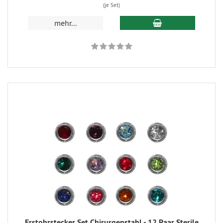
(je Set)
mehr...
Erstohrstecker Set Chirurgenstahl - 12 Paar Sterile