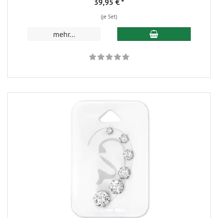
39,95 €
*
(je Set)
mehr...