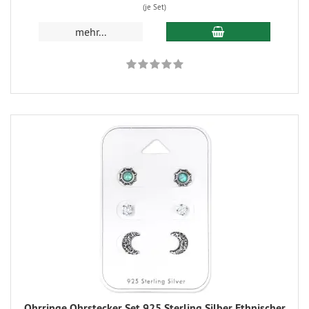
(je Set)
mehr...
Ohrringe Ohrstecker Set 925 Sterling Silber Ethnischer