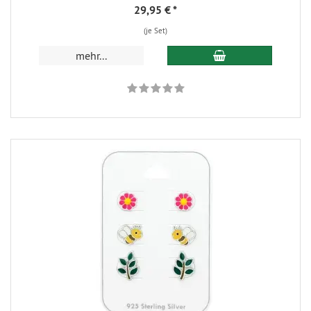
29,95 €
*
(je Set)
mehr...