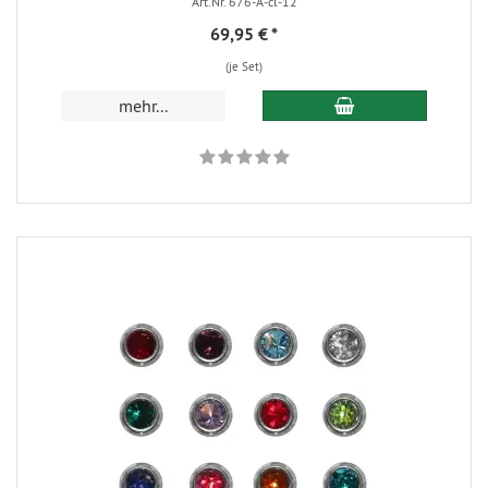
Art.Nr. 676-A-cl-12
69,95 €
*
(je Set)
mehr...