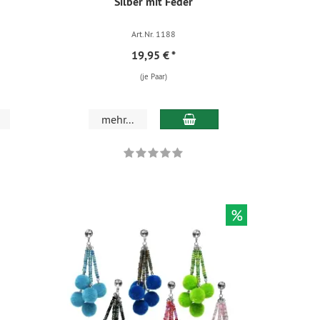
Silber mit Feder
Art.Nr. 1188
19,95 €
*
(je Paar)
mehr...
%