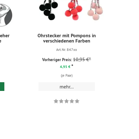
ieher
Ohrstecker mit Pompons in
e
verschiedenen Farben
Art.Nr. 847xx
10,95 €*
Vorheriger Preis:
*
4,95 €
(je Paar)
mehr...