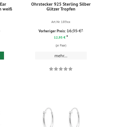
 Ear
Ohrstecker 925 Sterling Silber
in weiß
Glitzer Tropfen
Art.Nr. 189xx
*
16,95 €*
Vorheriger Preis:
*
12,95 €
(je Paar)
mehr...