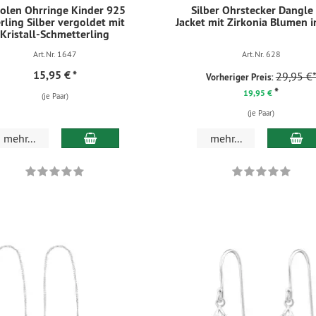
olen Ohrringe Kinder 925
Silber Ohrstecker Dangle
rling Silber vergoldet mit
Jacket mit Zirkonia Blumen 
Kristall-Schmetterling
Art.Nr. 1647
Art.Nr. 628
15,95 €
*
29,95 €
Vorheriger Preis:
*
19,95 €
(je Paar)
(je Paar)
mehr...
mehr...