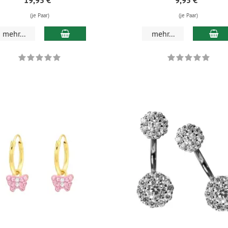
19,95 €
*
9,95 €
*
(je Paar)
(je Paar)
mehr...
mehr...