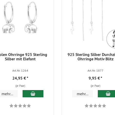
olen Ohrringe 925 Sterling
925 Sterling Silber Durchz
Silber mit Elefant
Ohrringe Motiv Blitz
Art.Nr. 1264
Art.Nr. 1877
24,95 €
*
9,95 €
*
(je Paar)
(je Paar)
In den Warenkorb
In
mehr...
mehr...