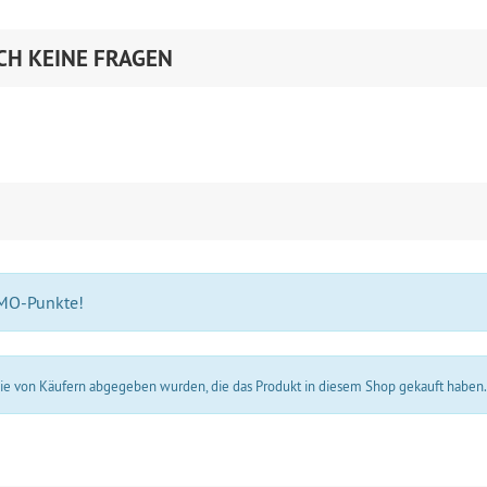
CH KEINE FRAGEN
 MO-Punkte!
 die von Käufern abgegeben wurden, die das Produkt in diesem Shop gekauft haben