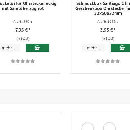
cketui für Ohrstecker eckig
Schmuckbox Santiago Ohr
mit Samtüberzug rot
Geschenkbox Ohrstecker in
50x50x22mm
Art.Nr. 590re
Art.Nr. 1695ro
7,95 €
*
3,95 €
*
(je Stück)
(je Stück)
In den Warenkorb
In
mehr...
mehr...