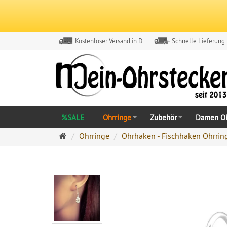
Kostenloser Versand in D
Schnelle Lieferung
%SALE
Ohrringe
Zubehör
Damen Oh
Ohrringe
Ohrringe
Ohrhaken - Fischhaken Ohrrin
Ohrstecker
Onlineshop