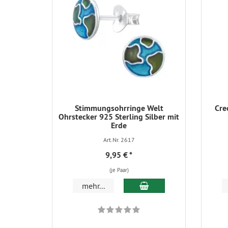
Stimmungsohrringe Welt
Cre
Ohrstecker 925 Sterling Silber mit
Erde
Art.Nr. 2617
9,95 €
*
(je Paar)
In den Warenkorb
mehr...