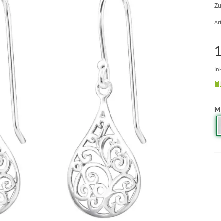
Zu
Art
1
in
M