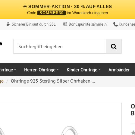
☀ SOMMER-AKTION · 30 % AUF ALLES
Code
SOMMER30
im Warenkorb eingeben
Sicherer Einkauf durch SSL
Bonuspunkte sammeln
Kundense
Suche
rringe
Herren Ohrringe
Kinder Ohrringe
Armbänder
ge
Ohrringe 925 Sterling Silber Ohrhaken ...
O
B