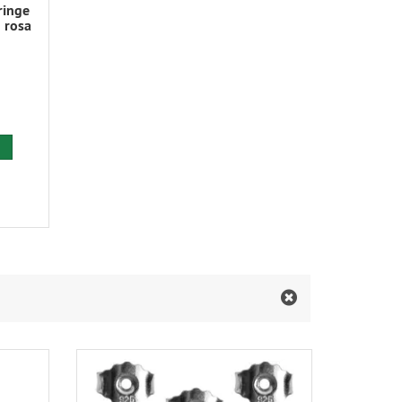
ringe
 rosa
 den Warenkorb