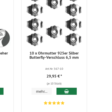
ieher
10 x Ohrmutter 925er Silber
Butterfly-Verschluss 6,5 mm
Art.Nr. 567-10
29,95 €
*
(je 10 Stück)
 den Warenkorb
In den Warenkorb
mehr...