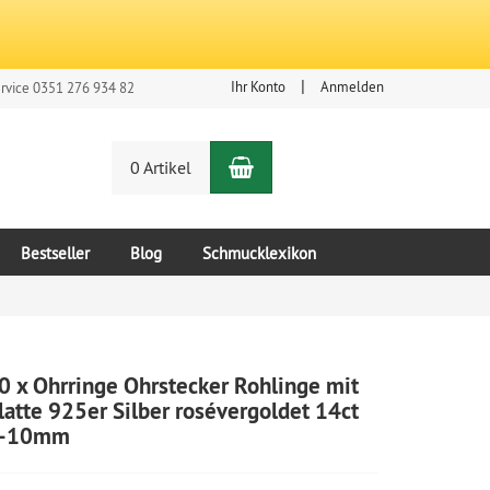
Ihr Konto
Anmelden
rvice 0351 276 934 82
Warenkorb
n
0 Artikel
Bestseller
Blog
Schmucklexikon
0 x Ohrringe Ohrstecker Rohlinge mit
latte 925er Silber rosévergoldet 14ct
-10mm