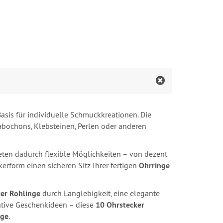
Basis für individuelle Schmuckkreationen. Die
Cabochons, Klebsteinen, Perlen oder anderen
eten dadurch flexible Möglichkeiten – von dezent
kerform einen sicheren Sitz Ihrer fertigen
Ohrringe
er Rohlinge
durch Langlebigkeit, eine elegante
eative Geschenkideen – diese
10 Ohrstecker
nge
.