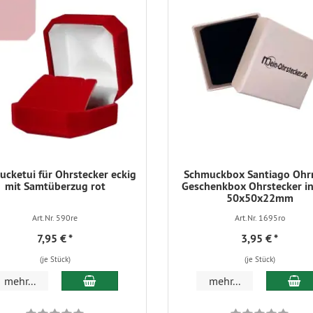
cketui für Ohrstecker eckig
Schmuckbox Santiago Ohr
mit Samtüberzug rot
Geschenkbox Ohrstecker in
50x50x22mm
Art.Nr. 590re
Art.Nr. 1695ro
7,95 €
*
3,95 €
*
(je Stück)
(je Stück)
In den Warenkorb
In
mehr...
mehr...