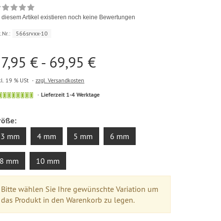
 diesem Artikel existieren noch keine Bewertungen
.Nr.:
566srvxx-10
7,95 € - 69,95 €
kl. 19 % USt
zzgl. Versandkosten
Lieferzeit 1-4 Werktage
röße:
3 mm
4 mm
5 mm
6 mm
8 mm
10 mm
Bitte wählen Sie Ihre gewünschte Variation um
das Produkt in den Warenkorb zu legen.