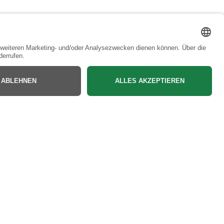
Bac
to
Top