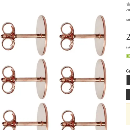
Zu
Art
2
in
G