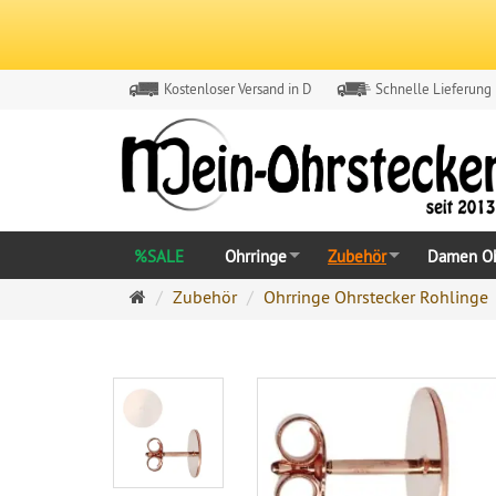
Kostenloser Versand in D
Schnelle Lieferung
%SALE
Ohrringe
Zubehör
Damen Oh
Ohrringe
Zubehör
Ohrringe Ohrstecker Rohlinge
Ohrstecker
Onlineshop