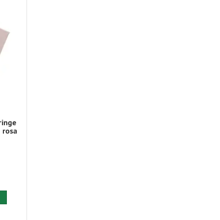
ringe
 rosa
 den Warenkorb