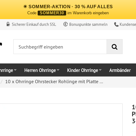
☀ SOMMER-AKTION · 30 % AUF ALLES
Code
SOMMER30
im Warenkorb eingeben
Sicherer Einkauf durch SSL
Bonuspunkte sammeln
Kundense
Suche
rringe
Herren Ohrringe
Kinder Ohrringe
Armbänder
10 x Ohrringe Ohrstecker Rohlinge mit Platte ...
1
P
3