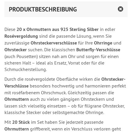
PRODUKTBESCHREIBUNG
Diese
20 x Ohrmuttern aus 925 Sterling Silber
in edler
Rosévergoldung
sind die passende Lösung, wenn Sie
zuverlässige
Ohrsteckerverschlüsse
für Ihre
Ohrringe
und
Ohrstecker
suchen. Die klassischen
Butterfly-Verschlüsse
(auch Pousetten) sitzen nah am Ohr und sorgen für einen
sicheren Halt – ideal als Ersatz, Vorrat oder für die
Schmuckherstellung.
Durch die rosévergoldete Oberfläche wirken die
Ohrstecker-
Verschlüsse
besonders hochwertig und harmonieren perfekt
mit roséfarbenem Ohrschmuck. Gleichzeitig passen die
Ohrmuttern
auch zu vielen gängigen Ohrsteckern und
lassen sich vielseitig einsetzen – ob für filigrane Ohrstecker,
klassische Stecker oder selbstgemachte Ohrringe.
Mit
20 Stück
im Set haben Sie jederzeit passende
Ohrmuttern
griffbereit, wenn ein Verschluss verloren geht