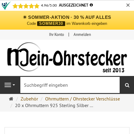
✕
☀ SOMMER-AKTION · 30 % AUF ALLES
Code
SOMMER30
im Warenkorb eingeben
Ihr Konto
Anmelden
S
Navigation
Ohrringe
Zubehör
Ohrmuttern / Ohrstecker Verschlüsse
Ohrstecker
20 x Ohrmuttern 925 Sterling Silber ...
Onlineshop