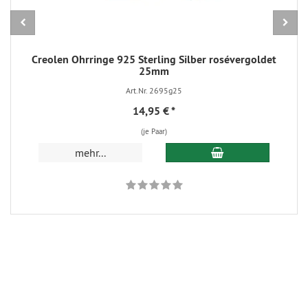
Creolen Ohrringe 925 Sterling Silber rosévergoldet
25mm
Art.Nr. 2695g25
14,95 €
*
(je Paar)
In den Warenkorb
mehr...