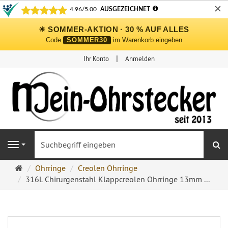
✕
☀ SOMMER-AKTION · 30 % AUF ALLES
Code
SOMMER30
im Warenkorb eingeben
Ihr Konto
Anmelden
S
Navigation
Ohrringe
Ohrringe
Creolen Ohrringe
Ohrstecker
316L Chirurgenstahl Klappcreolen Ohrringe 13mm ...
Onlineshop