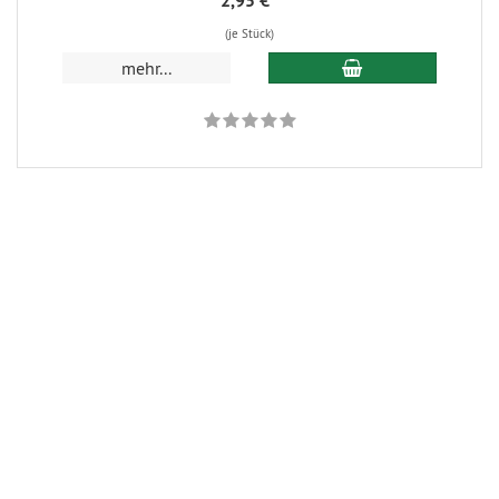
2,95 €
*
(je Stück)
In den Warenkorb
mehr...