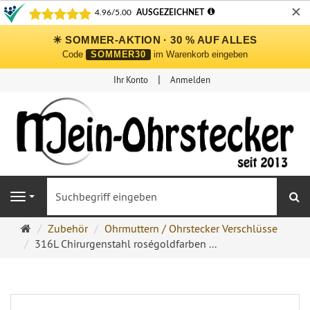
✕
☀ SOMMER-AKTION · 30 % AUF ALLES
Code
SOMMER30
im Warenkorb eingeben
Ihr Konto
Anmelden
S
Navigation
Ohrringe
Zubehör
Ohrmuttern / Ohrstecker Verschlüsse
Ohrstecker
316L Chirurgenstahl roségoldfarben ...
Onlineshop