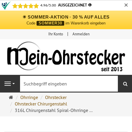
✕
☀ SOMMER-AKTION · 30 % AUF ALLES
Code
SOMMER30
im Warenkorb eingeben
Ihr Konto
Anmelden
S
Navigation
Ohrringe
Ohrringe
Ohrstecker
Ohrstecker
Ohrstecker Chirurgenstahl
Onlineshop
316L Chirurgenstahl Spiral-Ohrringe ...