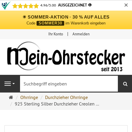
✕
☀ SOMMER-AKTION · 30 % AUF ALLES
Code
SOMMER30
im Warenkorb eingeben
Ihr Konto
Anmelden
S
Navigation
Ohrringe
Ohrringe
Durchzieher Ohrringe
Ohrstecker
925 Sterling Silber Durchzieher Creolen ...
Onlineshop