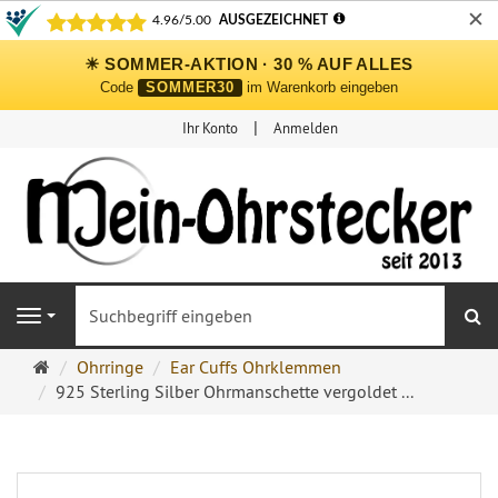
✕
☀ SOMMER-AKTION · 30 % AUF ALLES
Code
SOMMER30
im Warenkorb eingeben
Ihr Konto
Anmelden
S
Navigation
Ohrringe
Ohrringe
Ear Cuffs Ohrklemmen
Ohrstecker
925 Sterling Silber Ohrmanschette vergoldet ...
Onlineshop