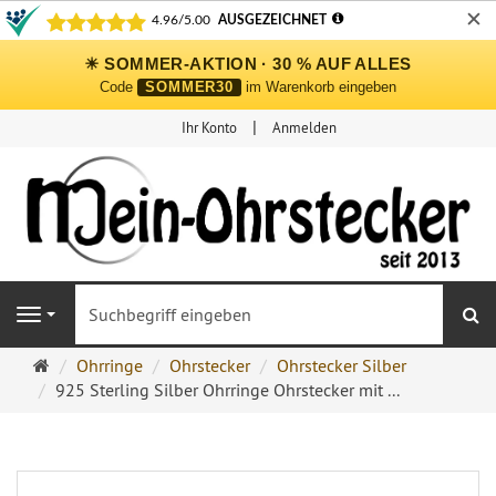
✕
☀ SOMMER-AKTION · 30 % AUF ALLES
Code
SOMMER30
im Warenkorb eingeben
Ihr Konto
Anmelden
S
Navigation
Ohrringe
Ohrringe
Ohrstecker
Ohrstecker Silber
Ohrstecker
925 Sterling Silber Ohrringe Ohrstecker mit ...
Onlineshop