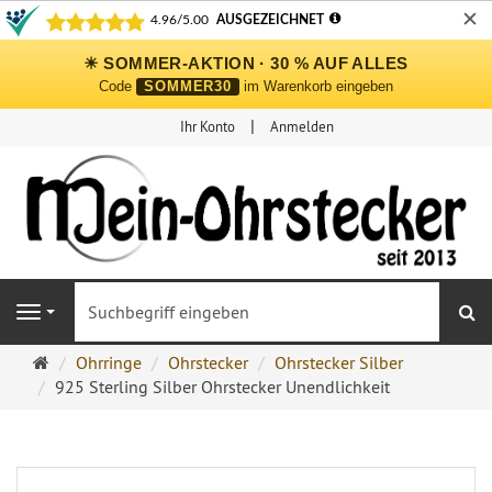
✕
☀ SOMMER-AKTION · 30 % AUF ALLES
Code
SOMMER30
im Warenkorb eingeben
Ihr Konto
Anmelden
S
Navigation
Ohrringe
Ohrringe
Ohrstecker
Ohrstecker Silber
Ohrstecker
925 Sterling Silber Ohrstecker Unendlichkeit
Onlineshop