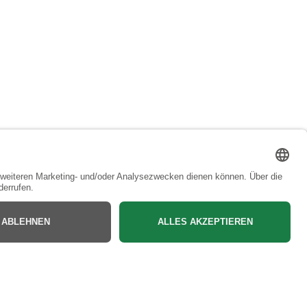
Bac
to