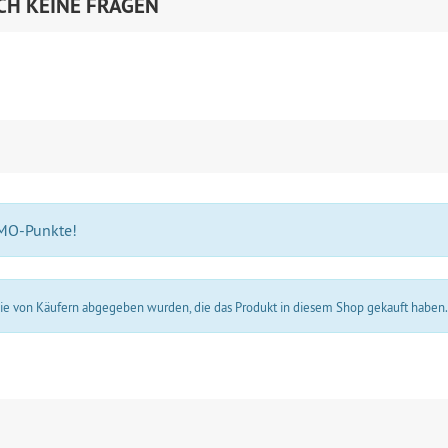
CH KEINE FRAGEN
 MO-Punkte!
 die von Käufern abgegeben wurden, die das Produkt in diesem Shop gekauft haben