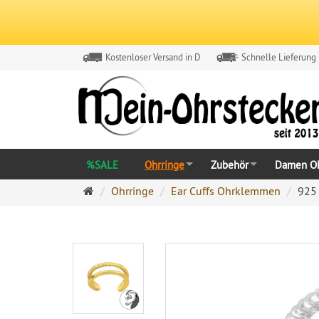
Kostenloser Versand in D
Schnelle Lieferung
%SALE
Ohrringe
Zubehör
Damen Oh
Ohrringe
Ohrringe
Ear Cuffs Ohrklemmen
925 
Ohrstecker
Onlineshop