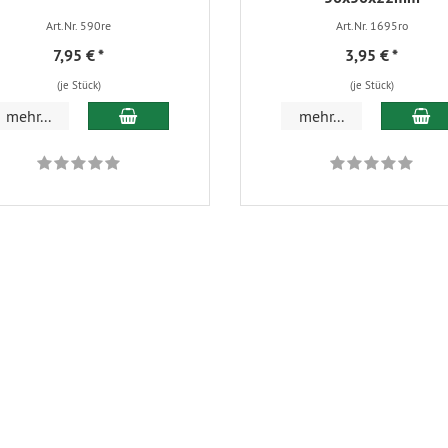
Art.Nr. 590re
Art.Nr. 1695ro
7,95 €
*
3,95 €
*
(je Stück)
(je Stück)
In den Warenkorb
In
mehr...
mehr...