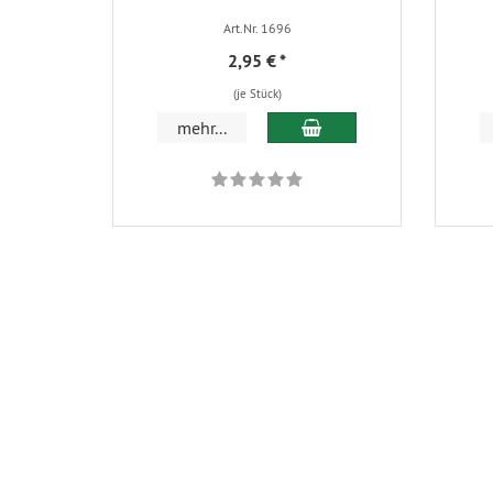
Art.Nr. 1696
2,95 €
*
(je Stück)
In den Warenkorb
mehr...