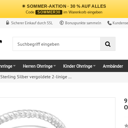
☀ SOMMER-AKTION · 30 % AUF ALLES
Code
SOMMER30
im Warenkorb eingeben
Sicherer Einkauf durch SSL
Bonuspunkte sammeln
Kundense
Suche
rringe
Herren Ohrringe
Kinder Ohrringe
Armbänder
Sterling Silber vergoldete 2-linige ...
9
O