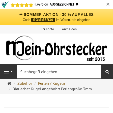
✕
☀ SOMMER-AKTION · 30 % AUF ALLES
Code
SOMMER30
im Warenkorb eingeben
Ihr Konto
Anmelden
S
Navigation
Ohrringe
Zubehör
Perlen / Kugeln
Ohrstecker
Blauachat Kugel angebohrt Perlengröße 3mm
Onlineshop