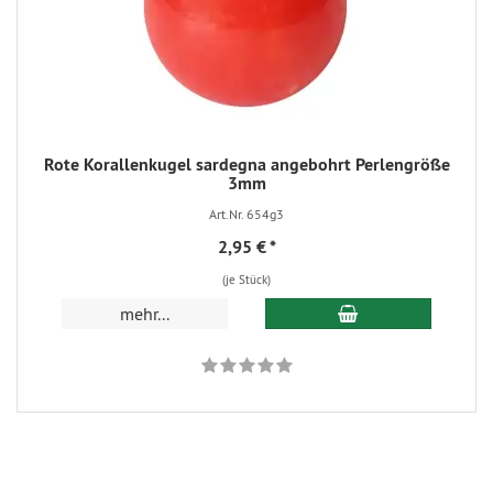
Rote Korallenkugel sardegna angebohrt Perlengröße
3mm
Art.Nr. 654g3
2,95 €
*
(je Stück)
In den Warenkorb
mehr...