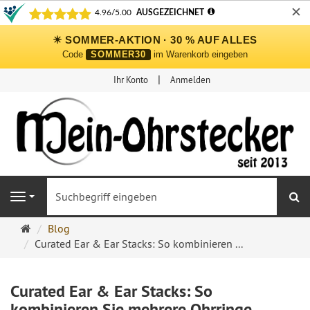
✕
☀ SOMMER-AKTION · 30 % AUF ALLES
Code
SOMMER30
im Warenkorb eingeben
Ihr Konto
Anmelden
S
Navigation
Ohrringe
Blog
Ohrstecker
Curated Ear & Ear Stacks: So kombinieren ...
Onlineshop
Curated Ear & Ear Stacks: So
kombinieren Sie mehrere Ohrringe