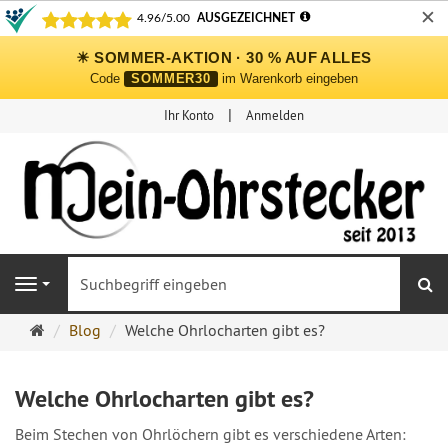
✕
☀ SOMMER-AKTION · 30 % AUF ALLES
Code
SOMMER30
im Warenkorb eingeben
Ihr Konto
Anmelden
S
Navigation
Ohrringe
Blog
Welche Ohrlocharten gibt es?
Ohrstecker
Onlineshop
Welche Ohrlocharten gibt es?
Beim Stechen von Ohrlöchern gibt es verschiedene Arten: