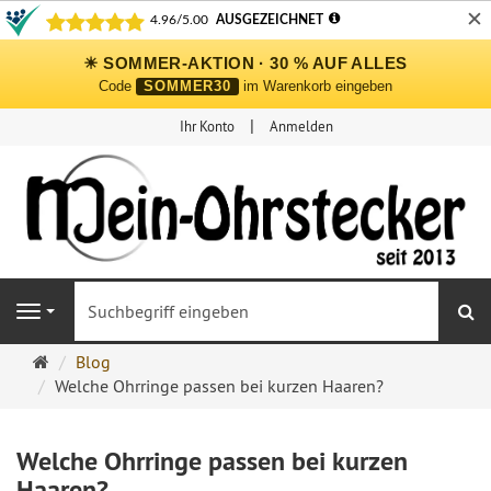
✕
☀ SOMMER-AKTION · 30 % AUF ALLES
Code
SOMMER30
im Warenkorb eingeben
Ihr Konto
Anmelden
S
Navigation
Ohrringe
Blog
Ohrstecker
Welche Ohrringe passen bei kurzen Haaren?
Onlineshop
Welche Ohrringe passen bei kurzen
Haaren?