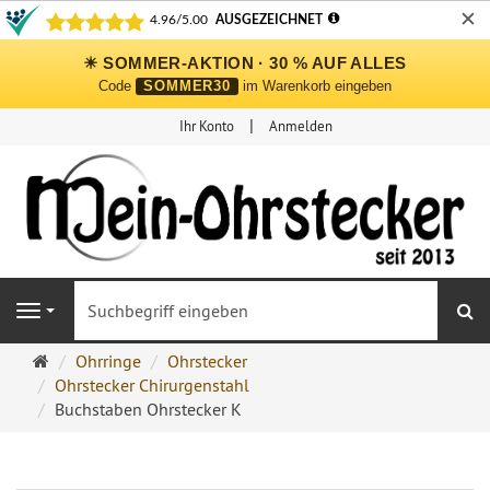
✕
☀ SOMMER-AKTION · 30 % AUF ALLES
Code
SOMMER30
im Warenkorb eingeben
Ihr Konto
Anmelden
S
Navigation
Ohrringe
Ohrringe
Ohrstecker
Ohrstecker
Ohrstecker Chirurgenstahl
Onlineshop
Buchstaben Ohrstecker K