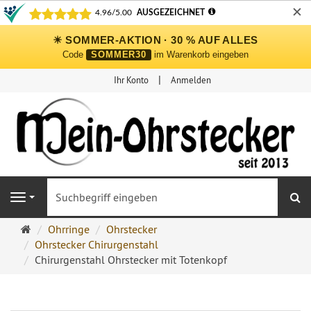
✕
☀ SOMMER-AKTION · 30 % AUF ALLES
Code
SOMMER30
im Warenkorb eingeben
Ihr Konto
Anmelden
S
Navigation
Ohrringe
Ohrringe
Ohrstecker
Ohrstecker
Ohrstecker Chirurgenstahl
Onlineshop
Chirurgenstahl Ohrstecker mit Totenkopf