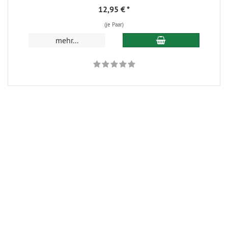
12,95 €
*
(je Paar)
In den Warenkorb
mehr...