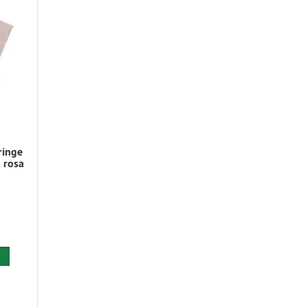
ringe
 rosa
 den Warenkorb