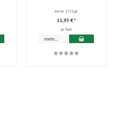
Art.Nr. 2751g6
11,95 €
*
(je Paar)
 den Warenkorb
In den Warenkorb
mehr...