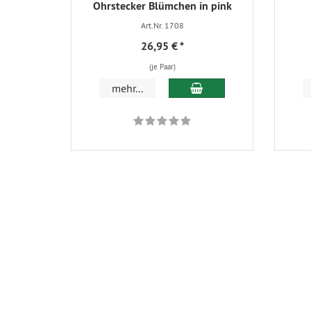
Ohrstecker Blümchen in pink
Art.Nr. 1708
26,95 €
*
(je Paar)
In den Warenkorb
mehr...