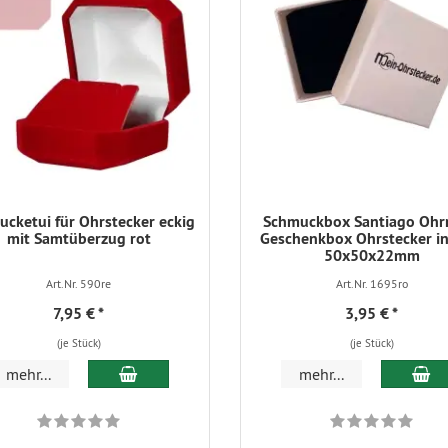
cketui für Ohrstecker eckig
Schmuckbox Santiago Ohr
mit Samtüberzug rot
Geschenkbox Ohrstecker in
50x50x22mm
Art.Nr. 590re
Art.Nr. 1695ro
7,95 €
*
3,95 €
*
(je Stück)
(je Stück)
In den Warenkorb
In
mehr...
mehr...