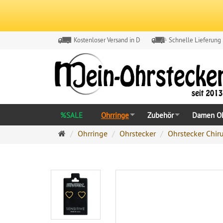
Kostenloser Versand in D
Schnelle Lieferung
%SALE
Ohrringe
Zubehör
Damen Oh
Ohrringe
Ohrringe
Ohrstecker
Ohrstecker Chir
Ohrstecker
Onlineshop