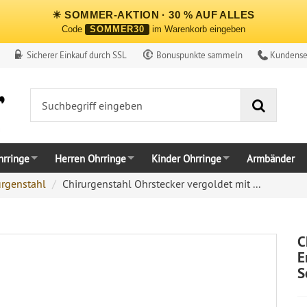
☀ SOMMER-AKTION · 30 % AUF ALLES
Code
SOMMER30
im Warenkorb eingeben
Sicherer Einkauf durch SSL
Bonuspunkte sammeln
Kundense
Suche
rringe
Herren Ohrringe
Kinder Ohrringe
Armbänder
urgenstahl
Chirurgenstahl Ohrstecker vergoldet mit ...
C
E
S