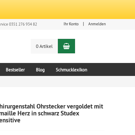
Ihr Konto
Anmelden
rvice 0351 276 934 82
Warenkorb
n
0 Artikel
Bestseller
Blog
Schmucklexikon
hirurgenstahl Ohrstecker vergoldet mit
maille Herz in schwarz Studex
ensitive