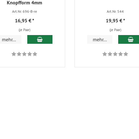
Knopfform 4mm
Art.Nr. 696-B-re
Art.Nr. 544
16,95 €
*
19,95 €
*
(je Paar)
(je Paar)
In den Warenkorb
In
mehr...
mehr...