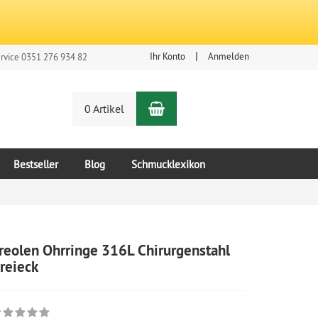
Ihr Konto
Anmelden
rvice 0351 276 934 82
Warenkorb
n
0 Artikel
Bestseller
Blog
Schmucklexikon
reolen Ohrringe 316L Chirurgenstahl
reieck