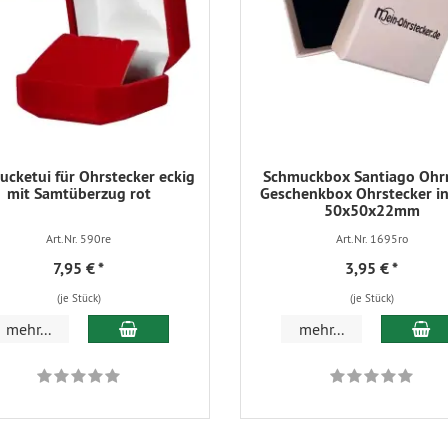
cketui für Ohrstecker eckig
Schmuckbox Santiago Ohr
mit Samtüberzug rot
Geschenkbox Ohrstecker in
50x50x22mm
Art.Nr. 590re
Art.Nr. 1695ro
7,95 €
*
3,95 €
*
(je Stück)
(je Stück)
In den Warenkorb
In
mehr...
mehr...