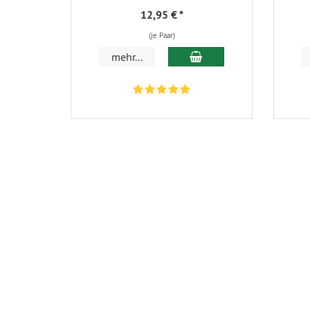
12,95 €
*
(je Paar)
In den Warenkorb
mehr...