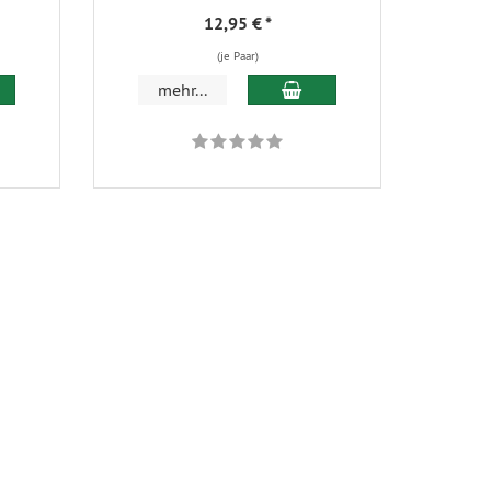
12,95 €
*
(je Paar)
 den Warenkorb
In den Warenkorb
mehr...