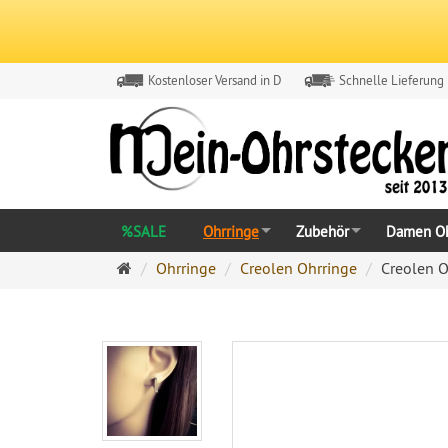
Kostenloser Versand in D
Schnelle Lieferung
%SALE
Ohrringe
Zubehör
Damen Oh
Ohrringe
Ohrringe
Creolen Ohrringe
Creolen O
Ohrstecker
Onlineshop