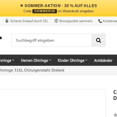
☀ SOMMER-AKTION · 30 % AUF ALLES
Code
SOMMER30
im Warenkorb eingeben
Sicherer Einkauf durch SSL
Bonuspunkte sammeln
Kundense
Suche
rringe
Herren Ohrringe
Kinder Ohrringe
Armbänder
hrringe 316L Chirurgenstahl Dreieck
C
D