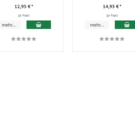
12,95 €
*
14,95 €
*
(je Paar)
(je Paar)
In den Warenkorb
In
mehr...
mehr...