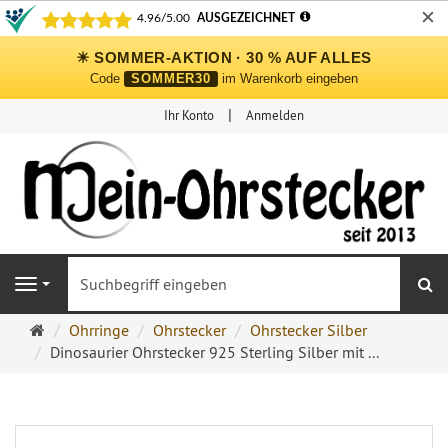
✕
☀ SOMMER-AKTION · 30 % AUF ALLES
Code
SOMMER30
im Warenkorb eingeben
Ihr Konto
Anmelden
S
Navigation
Ohrringe
Ohrringe
Ohrstecker
Ohrstecker Silber
Ohrstecker
Dinosaurier Ohrstecker 925 Sterling Silber mit ...
Onlineshop