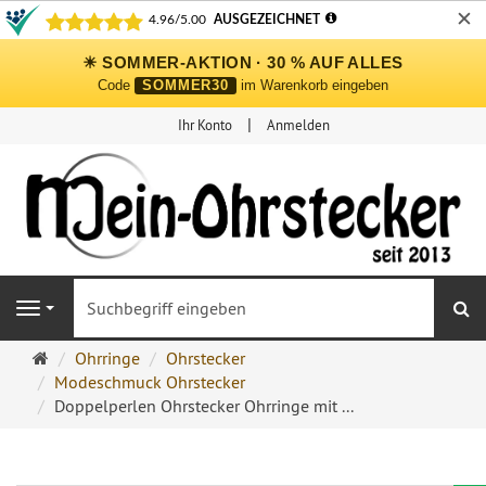
✕
☀ SOMMER-AKTION · 30 % AUF ALLES
Code
SOMMER30
im Warenkorb eingeben
Ihr Konto
Anmelden
S
Navigation
Ohrringe
Ohrringe
Ohrstecker
Ohrstecker
Modeschmuck Ohrstecker
Onlineshop
Doppelperlen Ohrstecker Ohrringe mit ...