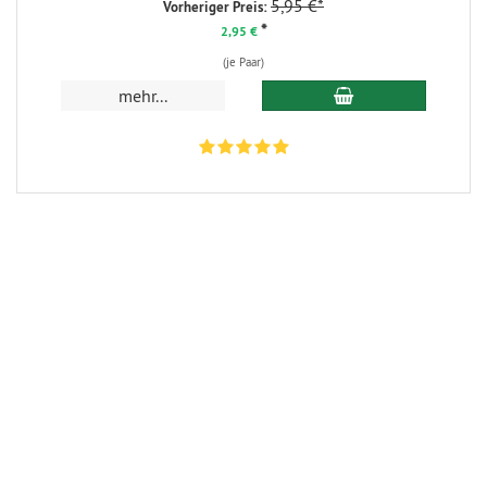
5,95 €*
Vorheriger Preis:
*
2,95 €
(je Paar)
In den Warenkorb
mehr...