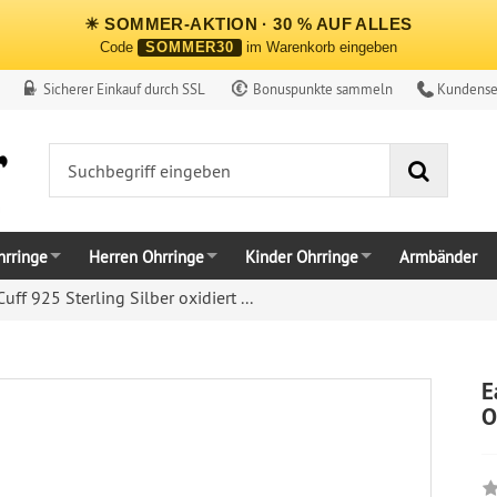
☀ SOMMER-AKTION · 30 % AUF ALLES
Code
SOMMER30
im Warenkorb eingeben
Sicherer Einkauf durch SSL
Bonuspunkte sammeln
Kundense
Suche
rringe
Herren Ohrringe
Kinder Ohrringe
Armbänder
Cuff 925 Sterling Silber oxidiert ...
E
O