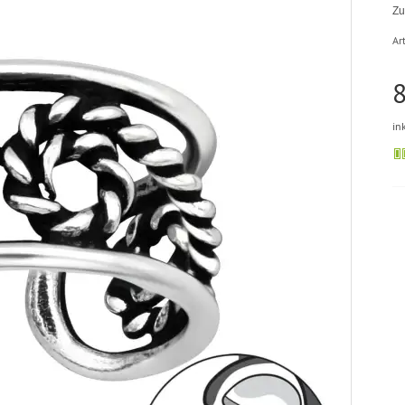
Zu
Art
8
in