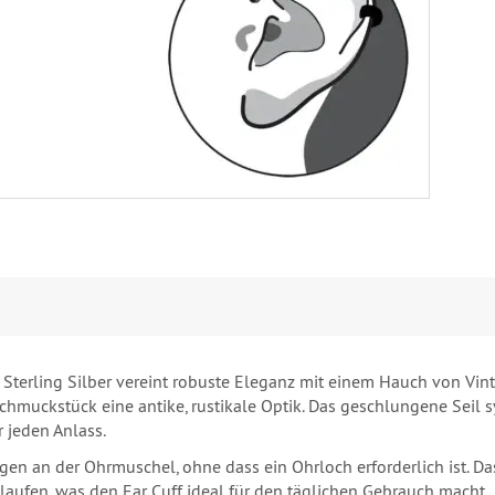
 Sterling Silber vereint robuste Eleganz mit einem Hauch von Vin
Schmuckstück eine antike, rustikale Optik. Das geschlungene Seil 
r jeden Anlass.
en an der Ohrmuschel, ohne dass ein Ohrloch erforderlich ist. Das
laufen, was den Ear Cuff ideal für den täglichen Gebrauch macht.