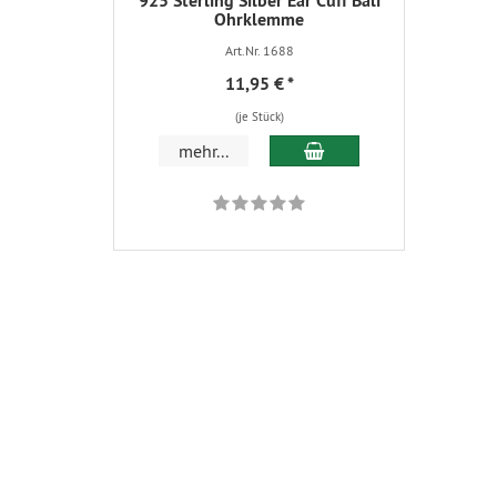
925 Sterling Silber Ear Cuff Bali
Ohrklemme
Art.Nr. 1688
11,95 €
*
(je Stück)
In den Warenkorb
mehr...