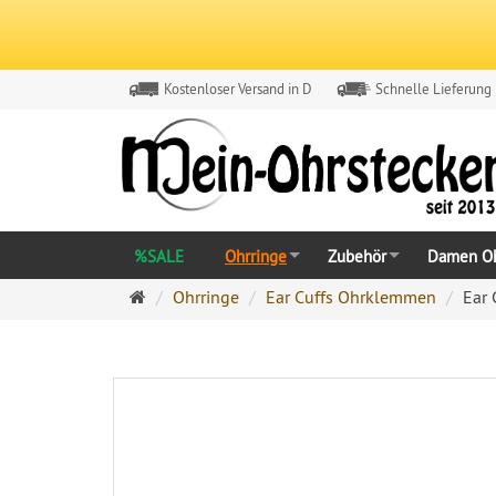
Kostenloser Versand in D
Schnelle Lieferung
%SALE
Ohrringe
Zubehör
Damen Oh
Ohrringe
Ohrringe
Ear Cuffs Ohrklemmen
Ear 
Ohrstecker
Onlineshop