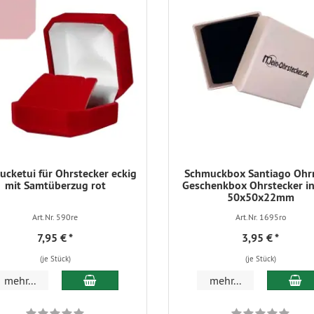
cketui für Ohrstecker eckig
Schmuckbox Santiago Ohr
mit Samtüberzug rot
Geschenkbox Ohrstecker in
50x50x22mm
Art.Nr. 590re
Art.Nr. 1695ro
7,95 €
*
3,95 €
*
(je Stück)
(je Stück)
In den Warenkorb
In
mehr...
mehr...