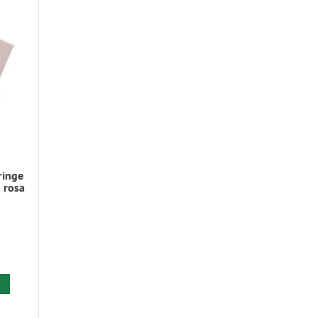
ringe
 rosa
 den Warenkorb