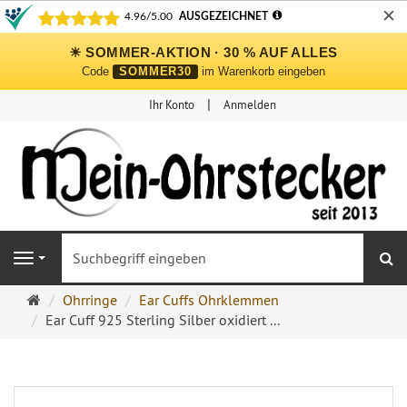
✕
☀ SOMMER-AKTION · 30 % AUF ALLES
Code
SOMMER30
im Warenkorb eingeben
Ihr Konto
Anmelden
S
Navigation
Ohrringe
Ohrringe
Ear Cuffs Ohrklemmen
Ohrstecker
Ear Cuff 925 Sterling Silber oxidiert ...
Onlineshop