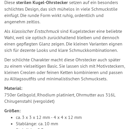
Diese
sterilen Kugel-Ohrstecker
setzen auf ein besonders
schlichtes Design, das sich mühelos in viele Schmuckstile
einfügt. Die runde Form wirkt ruhig, ordentlich und
angenehm zeitlos.
Als
klassischer Erstschmuck
sind Kugelstecker eine beliebte
Wahl, weil sie optisch zurückhaltend bleiben und dennoch
einen gepflegten Glanz zeigen. Die kleinen Varianten eignen
sich für dezente Looks und klare Schmuckkombinationen.
Der schlichte Charakter macht diese Ohrstecker auch später
zu einem vielseitigen Basic. Sie lassen sich mit Motivsteckern,
kleinen Creolen oder feinen Ketten kombinieren und passen
zu Alltagsoutfits und minimalistischen Schmucksets.
Material:
750er Gelbgold, Rhodium platiniert, Ohrmutter aus 316L
Chirugenstahl (vergoldet)
Größen:
ca. 3 x 3 x 12 mm - 4 x 4 x 12 mm
Stablänge: ca. 10 mm