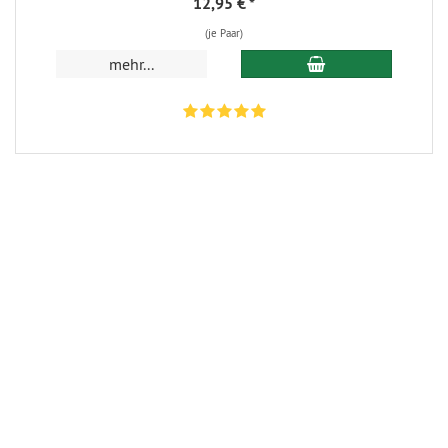
12,95 €
*
(je Paar)
In den Warenkorb
mehr...