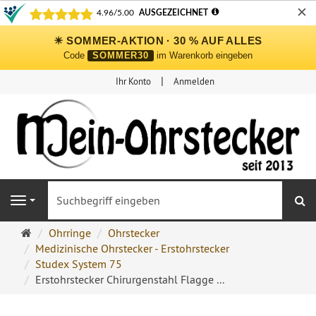
✕
☀ SOMMER-AKTION · 30 % AUF ALLES
Code
SOMMER30
im Warenkorb eingeben
Ihr Konto
Anmelden
S
Navigation
Ohrringe
Ohrringe
Ohrstecker
Ohrstecker
Medizinische Ohrstecker - Erstohrstecker
Onlineshop
Studex System 75
Erstohrstecker Chirurgenstahl Flagge ...