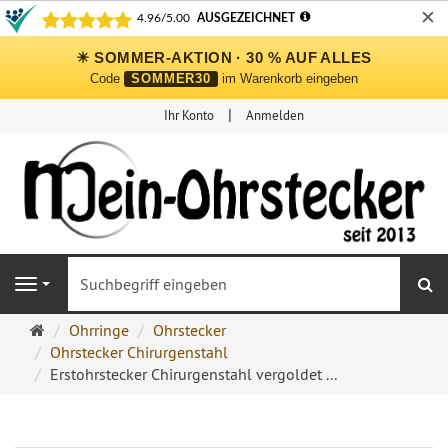
✕
☀ SOMMER-AKTION · 30 % AUF ALLES
Code
SOMMER30
im Warenkorb eingeben
Ihr Konto
Anmelden
S
Navigation
Ohrringe
Ohrringe
Ohrstecker
Ohrstecker
Ohrstecker Chirurgenstahl
Onlineshop
Erstohrstecker Chirurgenstahl vergoldet ...