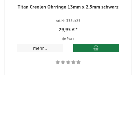
Titan Creolen Ohrringe 13mm x 2,5mm schwarz
Art.Nr. 338bk25
29,95 €
*
(je Paar)
In den Warenkorb
mehr...