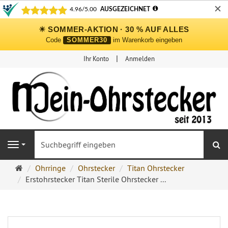
✕
☀ SOMMER-AKTION · 30 % AUF ALLES
Code
SOMMER30
im Warenkorb eingeben
Ihr Konto
Anmelden
S
Navigation
Ohrringe
Ohrringe
Ohrstecker
Titan Ohrstecker
Ohrstecker
Erstohrstecker Titan Sterile Ohrstecker ...
Onlineshop