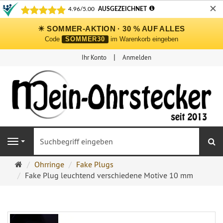
✕
☀ SOMMER-AKTION · 30 % AUF ALLES
Code
SOMMER30
im Warenkorb eingeben
Ihr Konto
Anmelden
S
Navigation
Ohrringe
Ohrringe
Fake Plugs
Ohrstecker
Fake Plug leuchtend verschiedene Motive 10 mm
Onlineshop