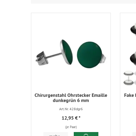
Chirurgenstahl Ohrstecker Emaille
Fake 
dunkegrün 6 mm
Art.Nr. 428dgr6
12,95 €
*
(je Paar)