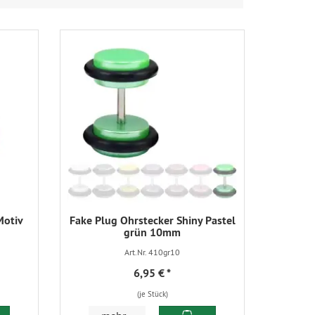
Motiv
Fake Plug Ohrstecker Shiny Pastel
grün 10mm
Art.Nr. 410gr10
6,95 €
*
(je Stück)