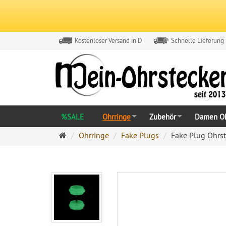
Kostenloser Versand in D
Schnelle Lieferung
%SALE
Ohrringe
Zubehör
Damen Oh
Ohrringe
Ohrringe
Fake Plugs
Fake Plug Ohrs
Ohrstecker
Onlineshop