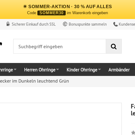
☀ SOMMER-AKTION · 30 % AUF ALLES
Code
SOMMER30
im Warenkorb eingeben
Sicherer Einkauf durch SSL
Bonuspunkte sammeln
Kundense
Suche
rringe
Herren Ohrringe
Kinder Ohrringe
Armbänder
tecker im Dunkeln leuchtend Grün
F
l