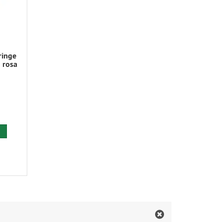
ringe
 rosa
 den Warenkorb