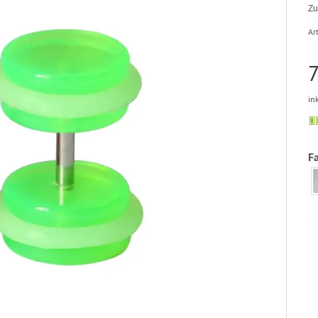
Zu
Art
7
in
F