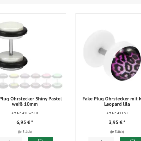
Plug Ohrstecker Shiny Pastel
Fake Plug Ohrstecker mit 
weiß 10mm
Leopard lila
Art.Nr. 410wh10
Art.Nr. 411pu
6,95 €
*
3,95 €
*
(je Stück)
(je Stück)