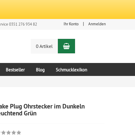
Ihr Konto
Anmelden
rvice 0351 276 934 82
Warenkorb
n
0 Artikel
Bestseller
Blog
Schmucklexikon
ake Plug Ohrstecker im Dunkeln
euchtend Grün