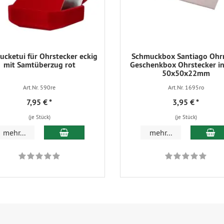
cketui für Ohrstecker eckig
Schmuckbox Santiago Ohr
mit Samtüberzug rot
Geschenkbox Ohrstecker in
50x50x22mm
Art.Nr. 590re
Art.Nr. 1695ro
7,95 €
*
3,95 €
*
(je Stück)
(je Stück)
In den Warenkorb
In
mehr...
mehr...