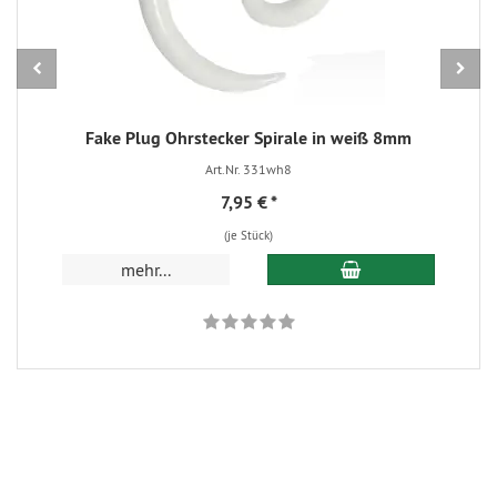
Fake Plug Ohrstecker Spirale in weiß 8mm
Art.Nr. 331wh8
7,95 €
*
(je Stück)
In den Warenkorb
mehr...