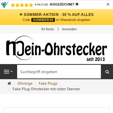
✕
☀ SOMMER-AKTION · 30 % AUF ALLES
Code
SOMMER30
im Warenkorb eingeben
Ihr Konto
Anmelden
S
Navigation
Ohrringe
Ohrringe
Fake Plugs
Ohrstecker
Fake Plug Ohrstecker mit roten Sternen
Onlineshop