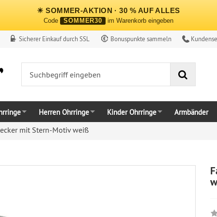
☀ SOMMER-AKTION · 30 % AUF ALLES
Code
SOMMER30
im Warenkorb eingeben
Sicherer Einkauf durch SSL
Bonuspunkte sammeln
Kundense
Suche
rringe
Herren Ohrringe
Kinder Ohrringe
Armbänder
ecker mit Stern-Motiv weiß
F
w