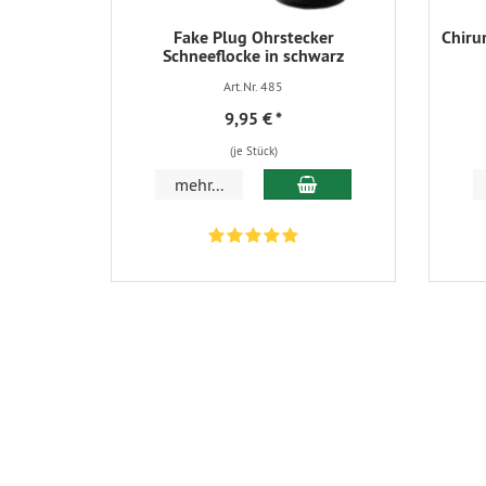
Fake Plug Ohrstecker
Chiru
Schneeflocke in schwarz
Art.Nr. 485
9,95 €
*
(je Stück)
In den Warenkorb
mehr...