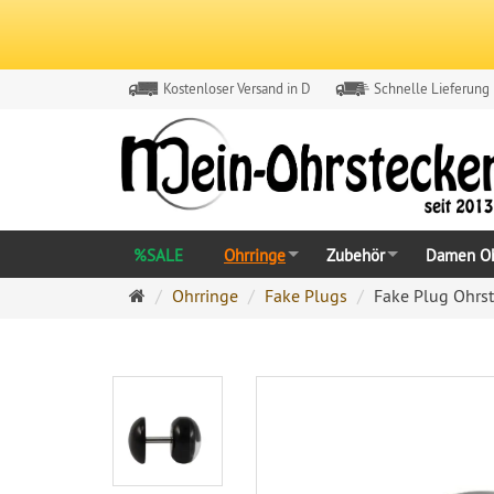
Kostenloser Versand in D
Schnelle Lieferung
%SALE
Ohrringe
Zubehör
Damen Oh
Ohrringe
Ohrringe
Fake Plugs
Fake Plug Ohrst
Ohrstecker
Onlineshop