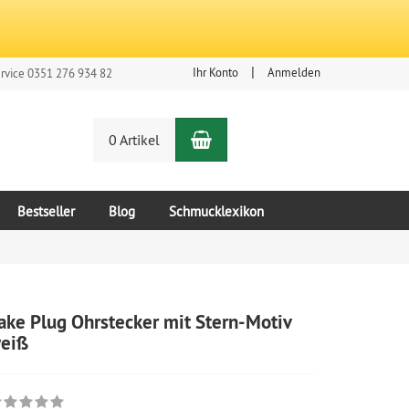
Ihr Konto
Anmelden
rvice 0351 276 934 82
Warenkorb
n
0 Artikel
Bestseller
Blog
Schmucklexikon
ake Plug Ohrstecker mit Stern-Motiv
eiß