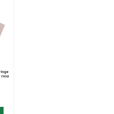
ringe
 rosa
 den Warenkorb