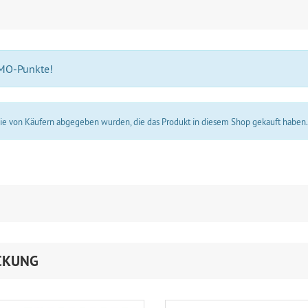
 MO-Punkte!
 die von Käufern abgegeben wurden, die das Produkt in diesem Shop gekauft haben
CKUNG