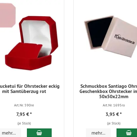
cketui für Ohrstecker eckig
Schmuckbox Santiago Ohr
mit Samtüberzug rot
Geschenkbox Ohrstecker in
50x50x22mm
Art.Nr. 590re
Art.Nr. 1695ro
7,95 €
*
3,95 €
*
(je Stück)
(je Stück)
In den Warenkorb
In
mehr...
mehr...