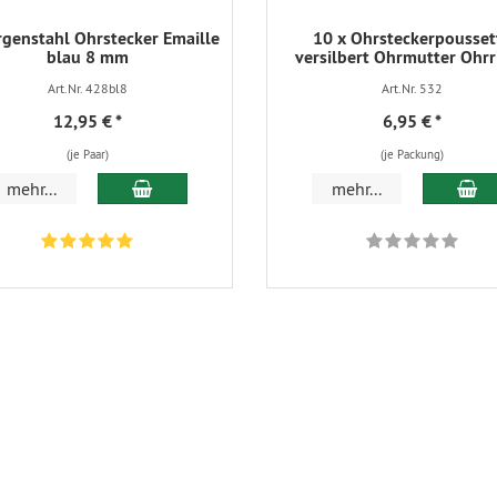
rgenstahl Ohrstecker Emaille
10 x Ohrsteckerpousset
blau 8 mm
versilbert Ohrmutter Ohrr
Art.Nr. 428bl8
Art.Nr. 532
12,95 €
*
6,95 €
*
(je Paar)
(je Packung)
In den Warenkorb
In
mehr...
mehr...