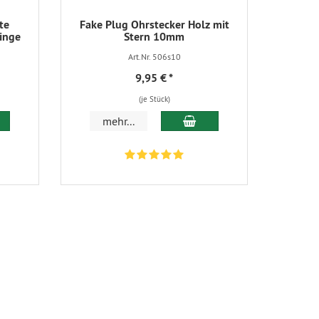
te
Fake Plug Ohrstecker Holz mit
inge
Stern 10mm
Art.Nr. 506s10
9,95 €
*
(je Stück)
 den Warenkorb
In den Warenkorb
mehr...