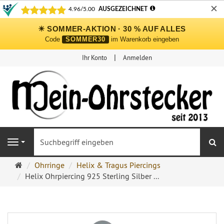
✕
☀ SOMMER-AKTION · 30 % AUF ALLES
Code
SOMMER30
im Warenkorb eingeben
Ihr Konto
Anmelden
S
Navigation
Ohrringe
Ohrringe
Helix & Tragus Piercings
Ohrstecker
Helix Ohrpiercing 925 Sterling Silber ...
Onlineshop