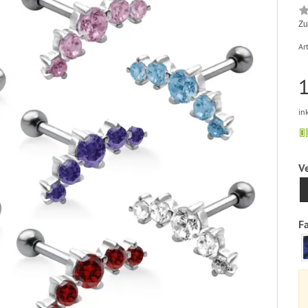
Zu
Art
1
in
V
F