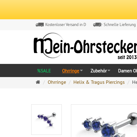
Kostenloser Versand in D
Schnelle Lieferung
%SALE
Ohrringe
Zubehör
Damen Oh
Ohrringe
Ohrringe
Helix & Tragus Piercings
He
Ohrstecker
Onlineshop