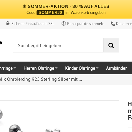
☀ SOMMER-AKTION · 30 % AUF ALLES
Code
SOMMER30
im Warenkorb eingeben
Sicherer Einkauf durch SSL
Bonuspunkte sammeln
Kundense
Suche
rringe
Herren Ohrringe
Kinder Ohrringe
Armbänder
lix Ohrpiercing 925 Sterling Silber mit ...
H
m
F