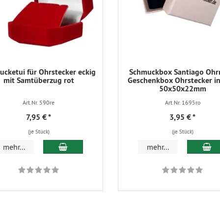
cketui für Ohrstecker eckig
Schmuckbox Santiago Ohr
mit Samtüberzug rot
Geschenkbox Ohrstecker in
50x50x22mm
Art.Nr. 590re
Art.Nr. 1695ro
7,95 €
*
3,95 €
*
(je Stück)
(je Stück)
In den Warenkorb
In
mehr...
mehr...