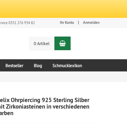
Ihr Konto
Anmelden
rvice 0351 276 934 82
Warenkorb
n
0 Artikel
Bestseller
Blog
Schmucklexikon
elix Ohrpiercing 925 Sterling Silber
it Zirkoniasteinen in verschiedenen
arben