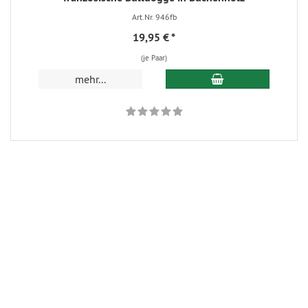
Art.Nr. 946fb
19,95 €
*
(je Paar)
In den Warenkorb
mehr...