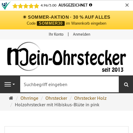
✕
☀ SOMMER-AKTION · 30 % AUF ALLES
Code
SOMMER30
im Warenkorb eingeben
Ihr Konto
Anmelden
S
Navigation
Ohrringe
Ohrringe
Ohrstecker
Ohrstecker Holz
Ohrstecker
Holzohrstecker mit Hibiskus-Blüte in pink
Onlineshop