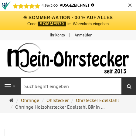
✕
☀ SOMMER-AKTION · 30 % AUF ALLES
Code
SOMMER30
im Warenkorb eingeben
Ihr Konto
Anmelden
S
Navigation
Ohrringe
Ohrringe
Ohrstecker
Ohrstecker Edelstahl
Ohrstecker
Ohrringe Holzohrstecker Edelstahl Bär in ...
Onlineshop