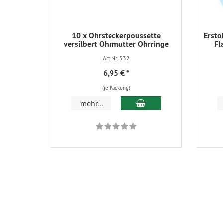
10 x Ohrsteckerpoussette
Ersto
versilbert Ohrmutter Ohrringe
Fl
Art.Nr. 532
6,95 €
*
(je Packung)
In den Warenkorb
mehr...