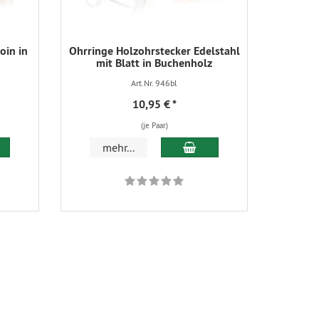
oin in
Ohrringe Holzohrstecker Edelstahl
mit Blatt in Buchenholz
Art.Nr. 946bl
10,95 €
*
(je Paar)
 den Warenkorb
In den Warenkorb
mehr...