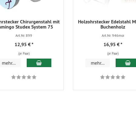
hrstecker Chirurgenstahl mit
Holzohrstecker Edelstahl M
amingo Studex System 75
Buchenholz
Art.Nr. 899
Art.Nr. 946moi
12,95 €
*
16,95 €
*
(je Paar)
(je Paar)
In den Warenkorb
In
mehr...
mehr...