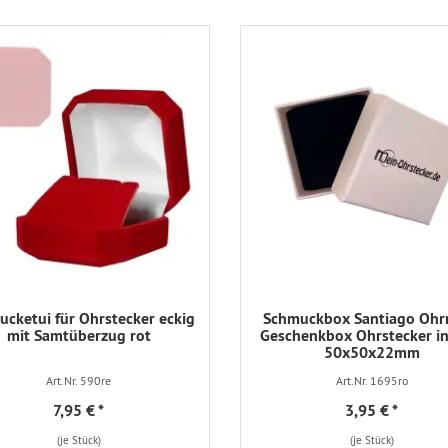
cketui für Ohrstecker eckig
Schmuckbox Santiago Ohr
mit Samtüberzug rot
Geschenkbox Ohrstecker in
50x50x22mm
Art.Nr. 590re
Art.Nr. 1695ro
7,95 €
*
3,95 €
*
(je Stück)
(je Stück)