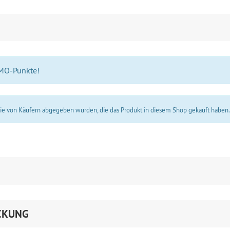
 MO-Punkte!
 die von Käufern abgegeben wurden, die das Produkt in diesem Shop gekauft haben
CKUNG