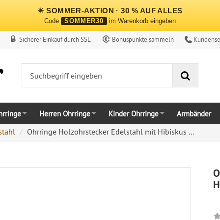
☀ SOMMER-AKTION · 30 % AUF ALLES
Code
SOMMER30
im Warenkorb eingeben
Sicherer Einkauf durch SSL
Bonuspunkte sammeln
Kundense
Suche
rringe
Herren Ohrringe
Kinder Ohrringe
Armbänder
stahl
Ohrringe Holzohrstecker Edelstahl mit Hibiskus ...
O
H