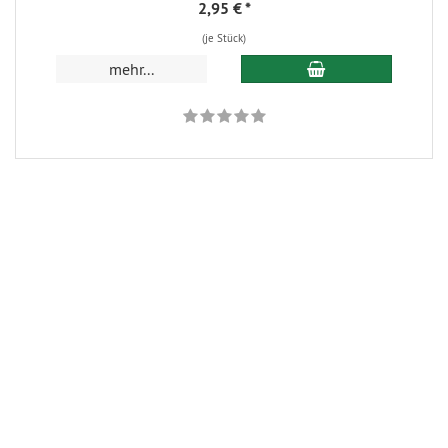
2,95 €
*
(je Stück)
In den Warenkorb
mehr...