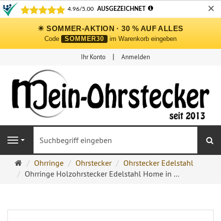
✕
☀ SOMMER-AKTION · 30 % AUF ALLES
Code
SOMMER30
im Warenkorb eingeben
Ihr Konto
Anmelden
S
Navigation
Ohrringe
Ohrringe
Ohrstecker
Ohrstecker Edelstahl
Ohrstecker
Ohrringe Holzohrstecker Edelstahl Home in ...
Onlineshop