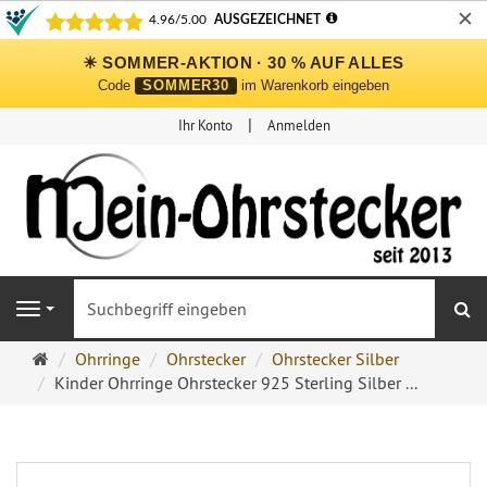
✕
☀ SOMMER-AKTION · 30 % AUF ALLES
Code
SOMMER30
im Warenkorb eingeben
Ihr Konto
Anmelden
S
Navigation
Ohrringe
Ohrringe
Ohrstecker
Ohrstecker Silber
Ohrstecker
Kinder Ohrringe Ohrstecker 925 Sterling Silber ...
Onlineshop