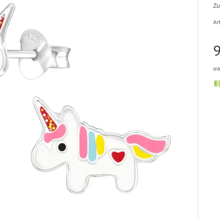
Zu
Art
9
in