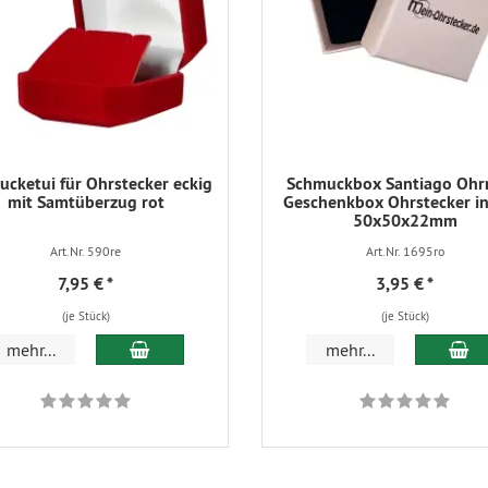
cketui für Ohrstecker eckig
Schmuckbox Santiago Ohr
mit Samtüberzug rot
Geschenkbox Ohrstecker in
50x50x22mm
Art.Nr. 590re
Art.Nr. 1695ro
7,95 €
*
3,95 €
*
(je Stück)
(je Stück)
In den Warenkorb
In
mehr...
mehr...