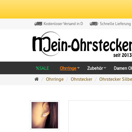
Kostenloser Versand in D
Schnelle Lieferung
%SALE
Ohrringe
Zubehör
Damen Oh
Ohrringe
Ohrringe
Ohrstecker
Ohrstecker Silbe
Ohrstecker
Onlineshop