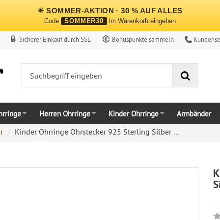
☀ SOMMER-AKTION · 30 % AUF ALLES
Code
SOMMER30
im Warenkorb eingeben
Sicherer Einkauf durch SSL
Bonuspunkte sammeln
Kundense
Suche
rringe
Herren Ohrringe
Kinder Ohrringe
Armbänder
r
Kinder Ohrringe Ohrstecker 925 Sterling Silber ...
K
S