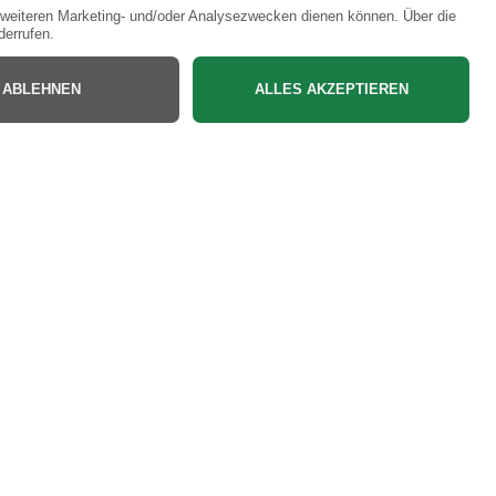
Bac
to
Top