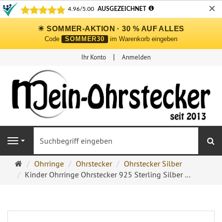
✕
☀ SOMMER-AKTION · 30 % AUF ALLES
Code
SOMMER30
im Warenkorb eingeben
Ihr Konto
Anmelden
S
Navigation
Ohrringe
Ohrringe
Ohrstecker
Ohrstecker Silber
Ohrstecker
Kinder Ohrringe Ohrstecker 925 Sterling Silber ...
Onlineshop