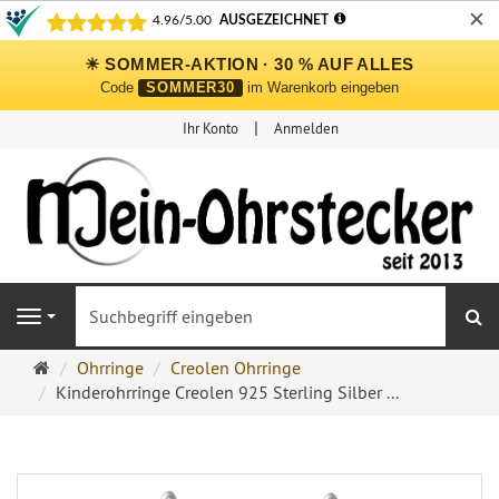
✕
☀ SOMMER-AKTION · 30 % AUF ALLES
Code
SOMMER30
im Warenkorb eingeben
Ihr Konto
Anmelden
S
Navigation
Ohrringe
Ohrringe
Creolen Ohrringe
Ohrstecker
Kinderohrringe Creolen 925 Sterling Silber ...
Onlineshop