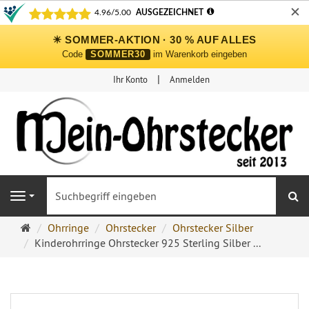
✕
☀ SOMMER-AKTION · 30 % AUF ALLES
Code
SOMMER30
im Warenkorb eingeben
Ihr Konto
Anmelden
S
Navigation
Ohrringe
Ohrringe
Ohrstecker
Ohrstecker Silber
Ohrstecker
Kinderohrringe Ohrstecker 925 Sterling Silber ...
Onlineshop