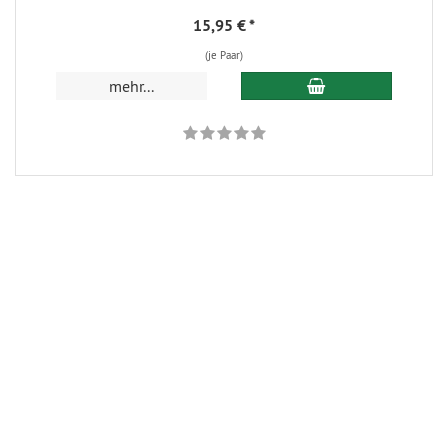
15,95 €
*
(je Paar)
In den Warenkorb
mehr...