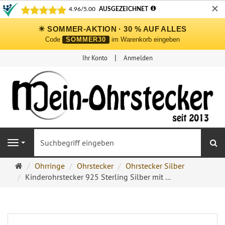
✕
☀ SOMMER-AKTION · 30 % AUF ALLES
Code
SOMMER30
im Warenkorb eingeben
Ihr Konto
Anmelden
S
Navigation
Ohrringe
Ohrringe
Ohrstecker
Ohrstecker Silber
Ohrstecker
Kinderohrstecker 925 Sterling Silber mit ...
Onlineshop