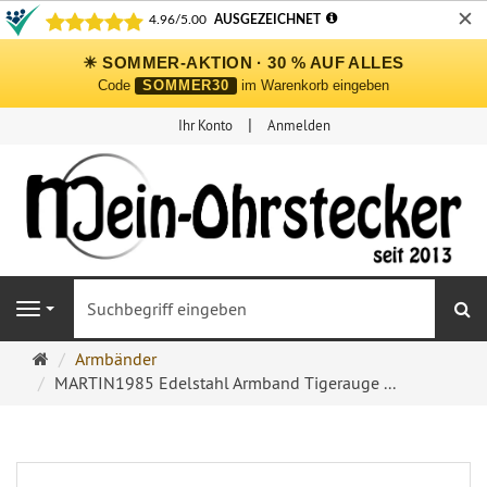
✕
☀ SOMMER-AKTION · 30 % AUF ALLES
Code
SOMMER30
im Warenkorb eingeben
Ihr Konto
Anmelden
S
Navigation
Ohrringe
Armbänder
Ohrstecker
MARTIN1985 Edelstahl Armband Tigerauge ...
Onlineshop