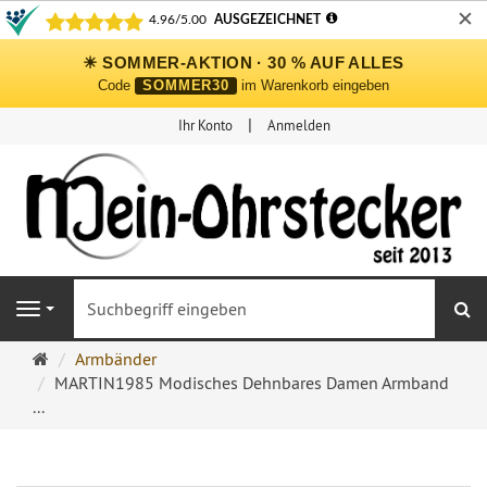
✕
☀ SOMMER-AKTION · 30 % AUF ALLES
Code
SOMMER30
im Warenkorb eingeben
Ihr Konto
Anmelden
S
Navigation
Ohrringe
Armbänder
Ohrstecker
MARTIN1985 Modisches Dehnbares Damen Armband
Onlineshop
...