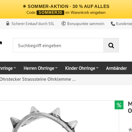
☀ SOMMER-AKTION · 30 % AUF ALLES
Code
SOMMER30
im Warenkorb eingeben
Sicherer Einkauf durch SSL
Bonuspunkte sammeln
Kundense
Suche
rringe
Herren Ohrringe
Kinder Ohrringe
Armbänder
rstecker Strasssteine Ohrklemme ...
M
%
O