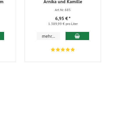
mm
Arnika und Kamille
Art.Nr. 685
6,95 €
*
1.389,99 € pro Liter
 den Warenkorb
In den Warenkorb
mehr...