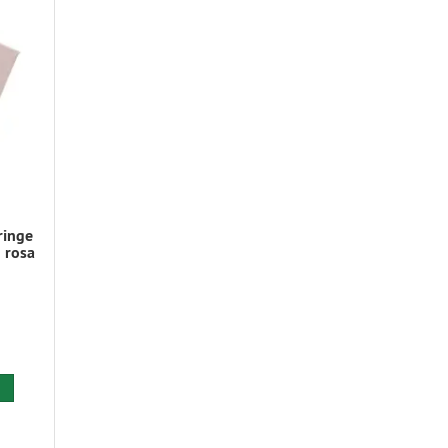
ringe
 rosa
 den Warenkorb