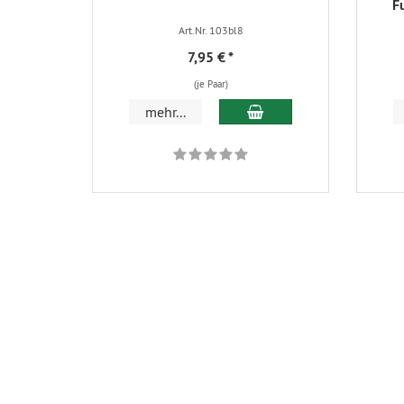
F
Art.Nr. 103bl8
7,95 €
*
(je Paar)
In den Warenkorb
mehr...