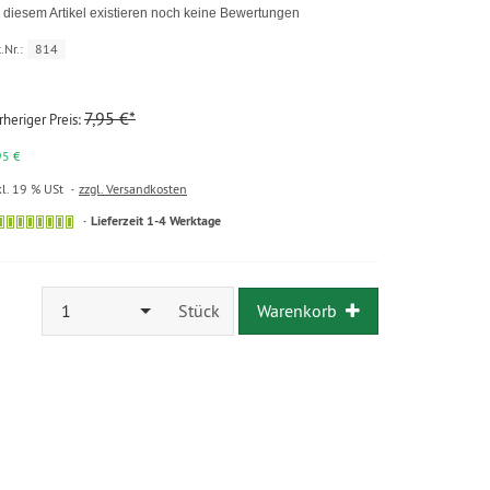
 diesem Artikel existieren noch keine Bewertungen
.Nr.:
814
7,95 €*
rheriger Preis:
95 €
kl. 19 % USt
zzgl. Versandkosten
Lieferzeit 1-4 Werktage
1
Stück
Warenkorb