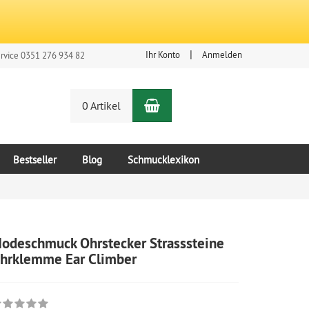
Ihr Konto
Anmelden
rvice 0351 276 934 82
Warenkorb
n
0 Artikel
Bestseller
Blog
Schmucklexikon
odeschmuck Ohrstecker Strasssteine
hrklemme Ear Climber