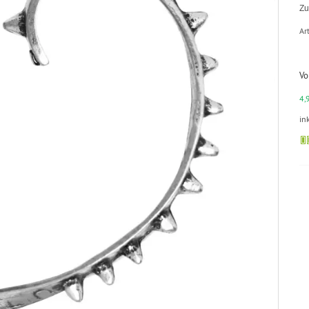
Zu
Art
Vo
4,
in