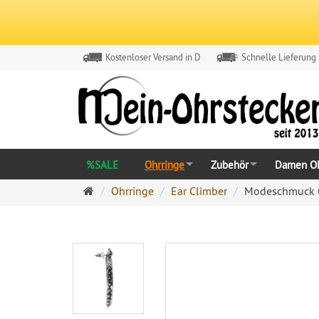
Kostenloser Versand in D
Schnelle Lieferung
%SALE
Ohrringe
Zubehör
Damen Oh
Ohrringe
Ohrringe
Ear Climber
Modeschmuck Oh
Ohrstecker
Onlineshop