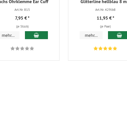
uchs Ohrklemme Ear Cuff
Glitterline hellblau 8 
Art.Nr. 815
Art.Nr. 429lb8
7,95 €
*
11,95 €
*
(je Stück)
(je Paar)
In den Warenkorb
In
mehr...
mehr...