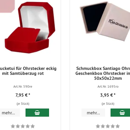
cketui für Ohrstecker eckig
Schmuckbox Santiago Ohr
mit Samtüberzug rot
Geschenkbox Ohrstecker in
50x50x22mm
Art.Nr. 590re
Art.Nr. 1695ro
7,95 €
*
3,95 €
*
(je Stück)
(je Stück)
In den Warenkorb
In
mehr...
mehr...